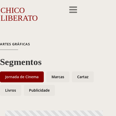
CHICO
LIBERATO
O Artista
ARTES GRÁFICAS
A Trajetória
Segmentos
A Obra
Outros Feitos
Jornada de Cinema
Marcas
Cartaz
Reconhecimento
Livros
Publicidade
Repercussão
Galeria de Fotos