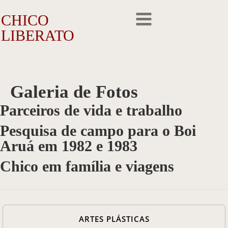
CHICO
LIBERATO
O Artista
Galeria de Fotos
A Trajetória
Parceiros de vida e trabalho
A Obra
Pesquisa de campo para o Boi
Aruá em 1982 e 1983
Outros Feitos
Chico em família e viagens
Reconhecimento
Repercussão
ARTES PLÁSTICAS
Galeria de Fotos