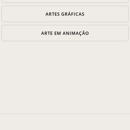
Casa Chico e Alba
ARTES GRÁFICAS
MAM Bahia 360º
ARTE EM ANIMAÇÃO
ENTRE EM CONTATO