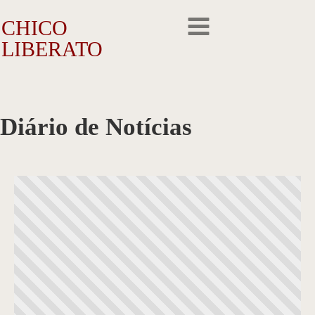
CHICO
LIBERATO
O Artista
Diário de Notícias
A Trajetória
A Obra
Outros Feitos
Reconhecimento
Repercussão
Galeria de Fotos