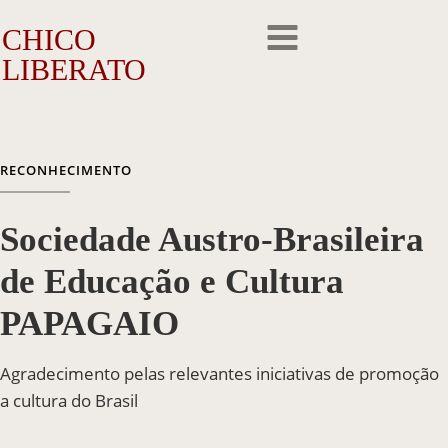
CHICO
LIBERATO
O Artista
RECONHECIMENTO
A Trajetória
Sociedade Austro-Brasileira
A Obra
de Educação e Cultura
Outros Feitos
PAPAGAIO
Reconhecimento
Agradecimento pelas relevantes iniciativas de promoção
Repercussão
a cultura do Brasil
Galeria de Fotos