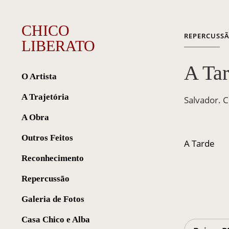
CHICO
REPERCUSS
LIBERATO
A Tar
O Artista
A Trajetória
Salvador. 
A Obra
Outros Feitos
A Tarde
Reconhecimento
Repercussão
Galeria de Fotos
Casa Chico e Alba