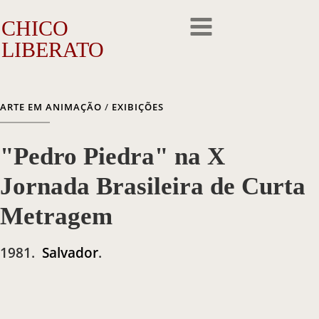
CHICO
LIBERATO
O Artista
ARTE EM ANIMAÇÃO
/
EXIBIÇÕES
A Trajetória
"Pedro Piedra" na X
A Obra
Jornada Brasileira de Curta
Outros Feitos
Metragem
Reconhecimento
1981
.
Salvador
.
Repercussão
Galeria de Fotos