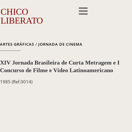
CHICO
LIBERATO
O Artista
ARTES GRÁFICAS
/
JORNADA DE CINEMA
A Trajetória
XIV Jornada Brasileira de Curta Metragem e I
A Obra
Concurso de Filme e Vídeo Latinoamericano
1985
(Ref.0014)
Outros Feitos
Reconhecimento
Repercussão
Galeria de Fotos