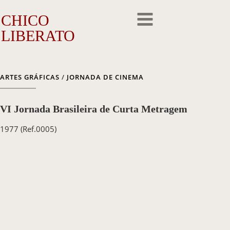
CHICO
LIBERATO
O Artista
ARTES GRÁFICAS
/
JORNADA DE CINEMA
A Trajetória
VI Jornada Brasileira de Curta Metragem
A Obra
1977
(Ref.0005)
Outros Feitos
Reconhecimento
Repercussão
Galeria de Fotos