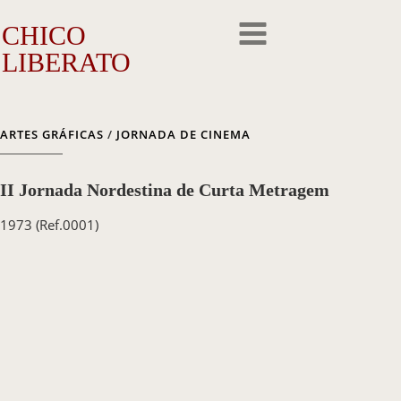
CHICO
LIBERATO
O Artista
ARTES GRÁFICAS
/
JORNADA DE CINEMA
A Trajetória
II Jornada Nordestina de Curta Metragem
A Obra
1973
(Ref.0001)
Outros Feitos
Reconhecimento
Repercussão
Galeria de Fotos