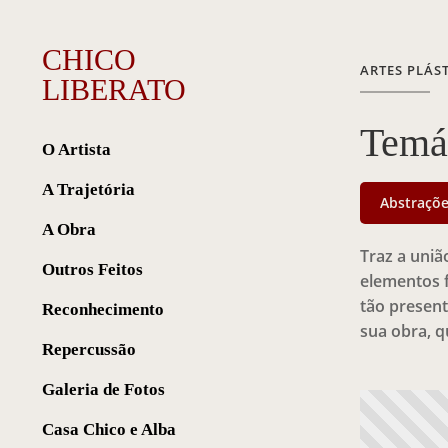
CHICO
ARTES PLÁS
LIBERATO
Temá
O Artista
A Trajetória
Abstraçõ
A Obra
Traz a uniã
Outros Feitos
elementos f
tão present
Reconhecimento
sua obra, q
Repercussão
Galeria de Fotos
Casa Chico e Alba