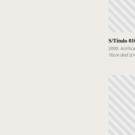
S/Título 01
2000. Acrílic
70cm (Ref.01