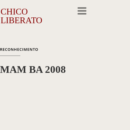
CHICO
LIBERATO
O Artista
RECONHECIMENTO
A Trajetória
MAM BA 2008
A Obra
Outros Feitos
Reconhecimento
Repercussão
Galeria de Fotos