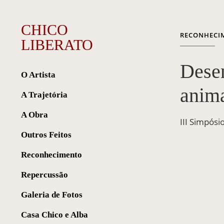
CHICO
RECONHECI
LIBERATO
Dese
O Artista
anim
A Trajetória
A Obra
III Simpósi
Outros Feitos
Reconhecimento
Repercussão
Galeria de Fotos
Casa Chico e Alba