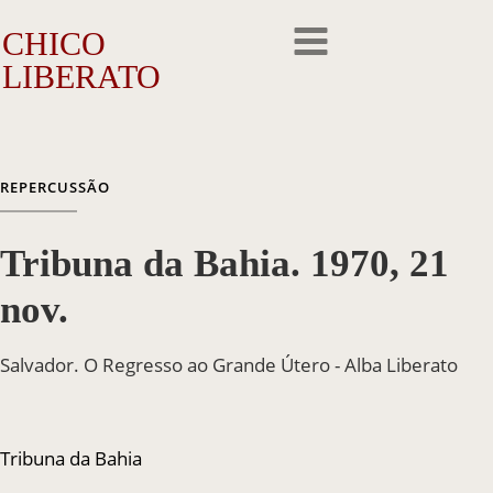
CHICO
LIBERATO
O Artista
REPERCUSSÃO
A Trajetória
Tribuna da Bahia. 1970, 21
A Obra
nov.
Outros Feitos
Salvador. O Regresso ao Grande Útero - Alba Liberato
Reconhecimento
Repercussão
Tribuna da Bahia
Galeria de Fotos