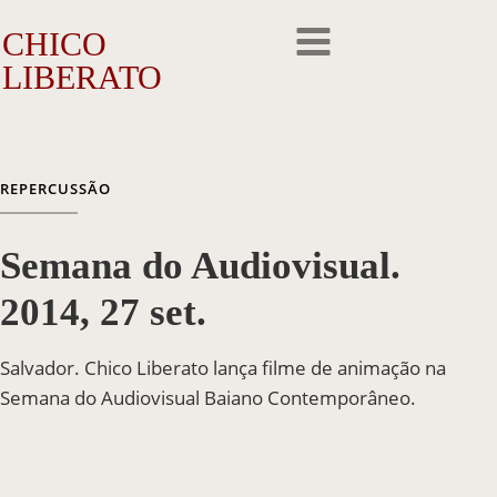
CHICO
LIBERATO
O Artista
REPERCUSSÃO
A Trajetória
Semana do Audiovisual.
A Obra
2014, 27 set.
Outros Feitos
Salvador. Chico Liberato lança filme de animação na
Reconhecimento
Semana do Audiovisual Baiano Contemporâneo.
Repercussão
Galeria de Fotos