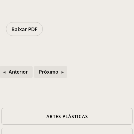
Casa Chico e Alba
MAM Bahia 360º
Baixar PDF
ENTRE EM CONTATO
Anterior
Próximo
ARTES PLÁSTICAS