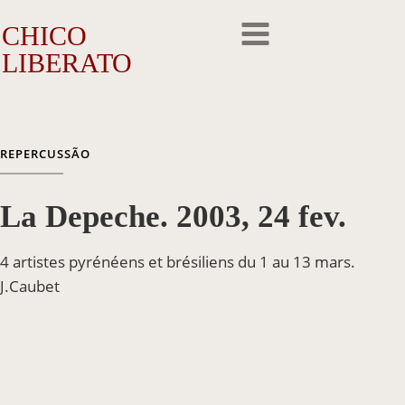
CHICO
LIBERATO
O Artista
REPERCUSSÃO
A Trajetória
La Depeche. 2003, 24 fev.
A Obra
Outros Feitos
4 artistes pyrénéens et brésiliens du 1 au 13 mars.
J.Caubet
Reconhecimento
Repercussão
Galeria de Fotos