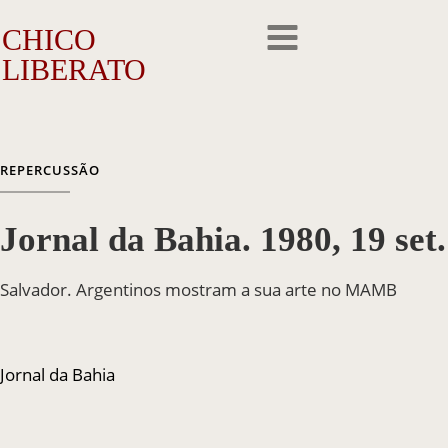
CHICO
LIBERATO
O Artista
REPERCUSSÃO
A Trajetória
Jornal da Bahia. 1980, 19 set.
A Obra
Outros Feitos
Salvador. Argentinos mostram a sua arte no MAMB
Reconhecimento
Jornal da Bahia
Repercussão
Galeria de Fotos