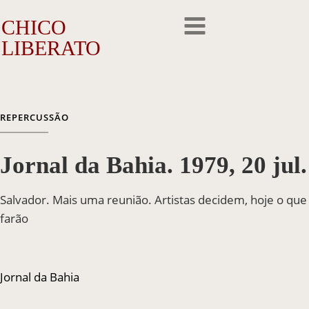
CHICO
LIBERATO
O Artista
REPERCUSSÃO
A Trajetória
Jornal da Bahia. 1979, 20 jul.
A Obra
Outros Feitos
Salvador. Mais uma reunião. Artistas decidem, hoje o que
farão
Reconhecimento
Repercussão
Jornal da Bahia
Galeria de Fotos