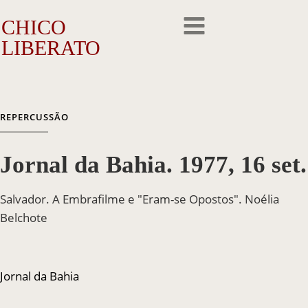
CHICO
LIBERATO
O Artista
REPERCUSSÃO
A Trajetória
Jornal da Bahia. 1977, 16 set.
A Obra
Outros Feitos
Salvador. A Embrafilme e "Eram-se Opostos". Noélia
Belchote
Reconhecimento
Repercussão
Jornal da Bahia
Galeria de Fotos