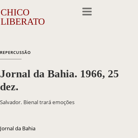
CHICO
LIBERATO
O Artista
REPERCUSSÃO
A Trajetória
Jornal da Bahia. 1966, 25
A Obra
dez.
Outros Feitos
Salvador. Bienal trará emoções
Reconhecimento
Repercussão
Jornal da Bahia
Galeria de Fotos