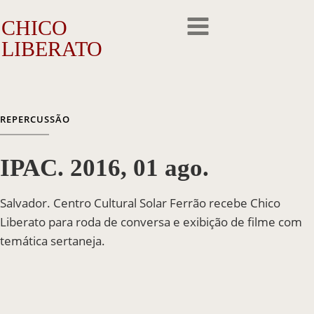
CHICO
LIBERATO
O Artista
REPERCUSSÃO
A Trajetória
IPAC. 2016, 01 ago.
A Obra
Outros Feitos
Salvador. Centro Cultural Solar Ferrão recebe Chico
Liberato para roda de conversa e exibição de filme com
Reconhecimento
temática sertaneja.
Repercussão
Galeria de Fotos