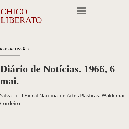
CHICO
LIBERATO
O Artista
REPERCUSSÃO
A Trajetória
Diário de Notícias. 1966, 6
A Obra
mai.
Outros Feitos
Salvador. I Bienal Nacional de Artes Plásticas. Waldemar
Reconhecimento
Cordeiro
Repercussão
Galeria de Fotos