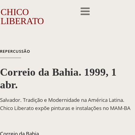
CHICO
LIBERATO
O Artista
REPERCUSSÃO
A Trajetória
Correio da Bahia. 1999, 1
A Obra
abr.
Outros Feitos
Salvador. Tradição e Modernidade na América Latina.
Reconhecimento
Chico Liberato expõe pinturas e instalações no MAM-BA
Repercussão
Galeria de Fotos
Correio da Bahia