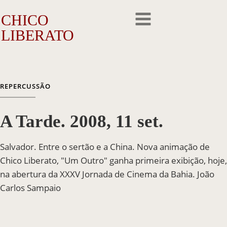
CHICO
LIBERATO
O Artista
REPERCUSSÃO
A Trajetória
A Tarde. 2008, 11 set.
A Obra
Outros Feitos
Salvador. Entre o sertão e a China. Nova animação de
Chico Liberato, "Um Outro" ganha primeira exibição, hoje,
Reconhecimento
na abertura da XXXV Jornada de Cinema da Bahia. João
Carlos Sampaio
Repercussão
Galeria de Fotos