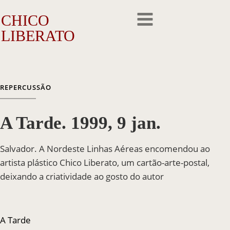
CHICO
LIBERATO
O Artista
REPERCUSSÃO
A Trajetória
A Tarde. 1999, 9 jan.
A Obra
Outros Feitos
Salvador. A Nordeste Linhas Aéreas encomendou ao
artista plástico Chico Liberato, um cartão-arte-postal,
Reconhecimento
deixando a criatividade ao gosto do autor
Repercussão
A Tarde
Galeria de Fotos