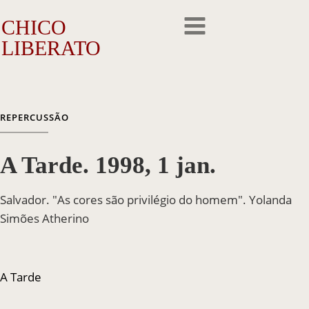
CHICO
LIBERATO
O Artista
REPERCUSSÃO
A Trajetória
A Tarde. 1998, 1 jan.
A Obra
Outros Feitos
Salvador. "As cores são privilégio do homem". Yolanda
Simões Atherino
Reconhecimento
Repercussão
A Tarde
Galeria de Fotos