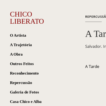
CHICO
REPERCUSS
LIBERATO
A Tar
O Artista
A Trajetória
Salvador. I
A Obra
Outros Feitos
A Tarde
Reconhecimento
Repercussão
Galeria de Fotos
Casa Chico e Alba