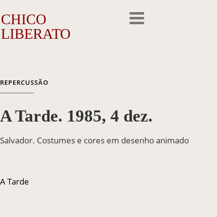
CHICO
LIBERATO
O Artista
REPERCUSSÃO
A Trajetória
A Tarde. 1985, 4 dez.
A Obra
Outros Feitos
Salvador. Costumes e cores em desenho animado
Reconhecimento
A Tarde
Repercussão
Galeria de Fotos