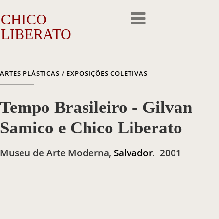
CHICO
LIBERATO
O Artista
ARTES PLÁSTICAS
/
EXPOSIÇÕES COLETIVAS
A Trajetória
Tempo Brasileiro - Gilvan
A Obra
Samico e Chico Liberato
Outros Feitos
Museu de Arte Moderna
,
Salvador
.
2001
Reconhecimento
Repercussão
Galeria de Fotos