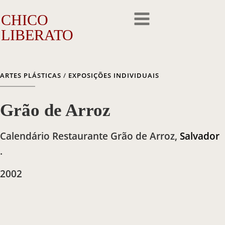
CHICO
LIBERATO
O Artista
ARTES PLÁSTICAS
/
EXPOSIÇÕES INDIVIDUAIS
A Trajetória
Grão de Arroz
A Obra
Calendário Restaurante Grão de Arroz
,
Salvador
Outros Feitos
.
Reconhecimento
2002
Repercussão
Galeria de Fotos