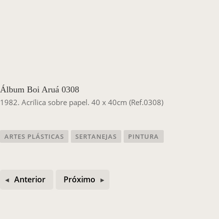
Casa Chico e Alba
MAM Bahia 360º
Álbum Boi Aruá 0308
1982. Acrílica sobre papel. 40 x 40cm (Ref.0308)
ENTRE EM CONTATO
ARTES PLÁSTICAS
SERTANEJAS
PINTURA
Anterior
Próximo