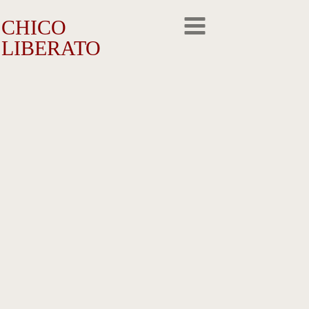
CHICO
LIBERATO
O Artista
A Trajetória
A Obra
Outros Feitos
Reconhecimento
Repercussão
Galeria de Fotos