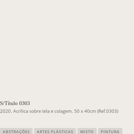
Casa Chico e Alba
MAM Bahia 360º
ENTRE EM CONTATO
S/Título 0303
2020. Acrílica sobre tela e colagem. 50 x 40cm (Ref.0303)
ABSTRAÇÕES
ARTES PLÁSTICAS
MISTO
PINTURA