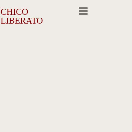
CHICO
LIBERATO
O Artista
A Trajetória
A Obra
Outros Feitos
Reconhecimento
Repercussão
Galeria de Fotos