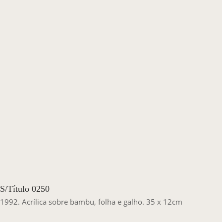
Casa Chico e Alba
MAM Bahia 360º
ENTRE EM CONTATO
S/Título 0250
1992. Acrílica sobre bambu, folha e galho. 35 x 12cm