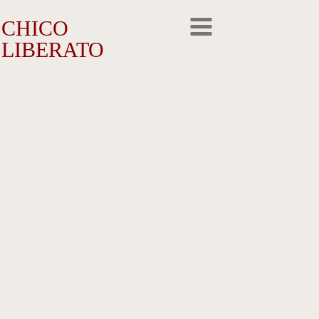
CHICO
LIBERATO
O Artista
A Trajetória
A Obra
Outros Feitos
Reconhecimento
Repercussão
Galeria de Fotos