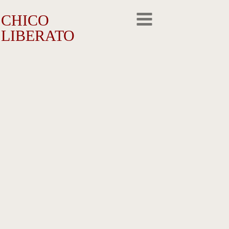
CHICO
LIBERATO
O Artista
A Trajetória
A Obra
Outros Feitos
Reconhecimento
Repercussão
Galeria de Fotos