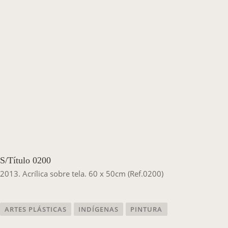
Casa Chico e Alba
MAM Bahia 360º
ENTRE EM CONTATO
S/Título 0200
2013. Acrílica sobre tela. 60 x 50cm (Ref.0200)
ARTES PLÁSTICAS
INDÍGENAS
PINTURA