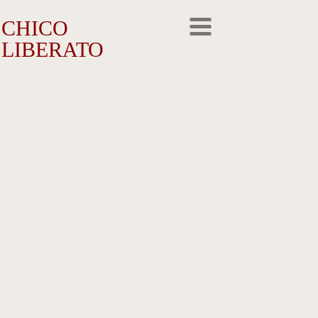
CHICO
LIBERATO
O Artista
A Trajetória
A Obra
Outros Feitos
Reconhecimento
Repercussão
Galeria de Fotos