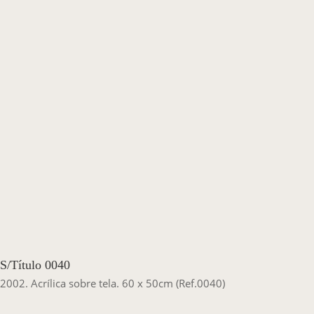
Casa Chico e Alba
MAM Bahia 360º
ENTRE EM CONTATO
S/Título 0040
2002. Acrílica sobre tela. 60 x 50cm (Ref.0040)