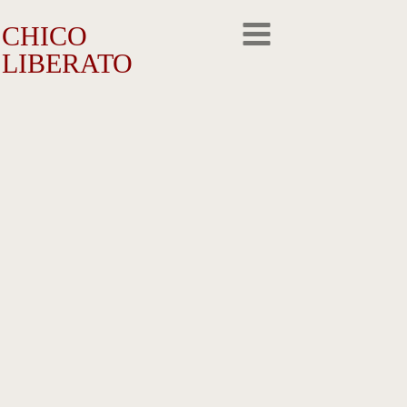
CHICO
LIBERATO
O Artista
A Trajetória
A Obra
Outros Feitos
Reconhecimento
Repercussão
Galeria de Fotos