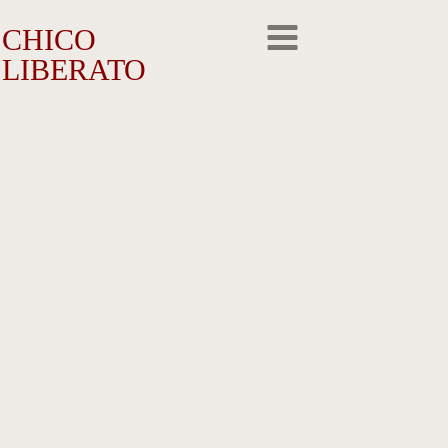
CHICO
LIBERATO
O Artista
A Trajetória
A Obra
Outros Feitos
Reconhecimento
Repercussão
Galeria de Fotos